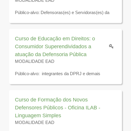
MODALIDADE EAD
Público-alvo: Defensoras(es) e Servidoras(es) da
Defensoria Pública do Estado do Rio de Janeiro.
Veja a programação
aqui
´
Curso de Educação em Direitos: o
Disponível para visualização até o 31 de dezembro
Consumidor Superendividados a
de 2026
atuação da Defensoria Pública
MODALIDADE EAD
Público-alvo: integrantes da DPRJ e demais
interessados
Disponível para visualização até 31 de dezembro de
2026
Curso de Formação dos Novos
Defensores Públicos - Oficina ILAB -
Linguagem Simples
MODALIDADE EAD