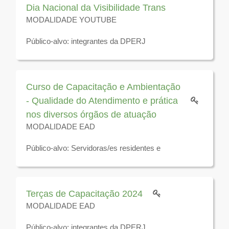
Dia Nacional da Visibilidade Trans
MODALIDADE YOUTUBE
Público-alvo: integrantes da DPERJ
Disponível até 31 de dezembro de 2026
Curso de Capacitação e Ambientação
- Qualidade do Atendimento e prática
nos diversos órgãos de atuação
MODALIDADE EAD
Público-alvo: Servidoras/es residentes e
estagiárias/os da DPERJ
Disponível para visualização até 3 de dezembro de
2025
Terças de Capacitação 2024
MODALIDADE EAD
Público-alvo: integrantes da DPERJ