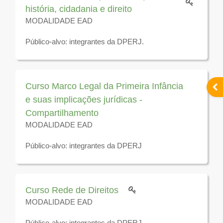
história, cidadania e direito
MODALIDADE EAD
Público-alvo: integrantes da DPERJ.
Disponível para visualização até 31 de dezembro de
2026
Curso Marco Legal da Primeira Infância
Abr
e suas implicações jurídicas -
Compartilhamento
MODALIDADE EAD
Público-alvo: integrantes da DPERJ
Disponível para visualização até 31 de dezembro de
2025
Curso Rede de Direitos
MODALIDADE EAD