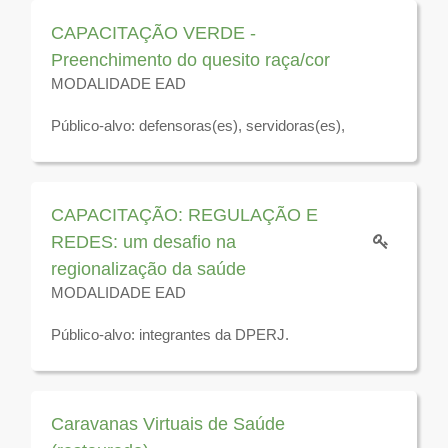
2026
CAPACITAÇÃO VERDE -
Preenchimento do quesito raça/cor
MODALIDADE EAD
Público-alvo: defensoras(es), servidoras(es),
residentes jurídicos e estagiárias(os) da Defensoria
Pública do Estado do Rio de Janeiro.
Disponível para visualização até o dia 31 de
CAPACITAÇÃO: REGULAÇÃO E
dezembro de 2026
REDES: um desafio na
regionalização da saúde
MODALIDADE EAD
Público-alvo: integrantes da DPERJ.
Disponível para visualização até 31 de dezembro de
2025
Caravanas Virtuais de Saúde