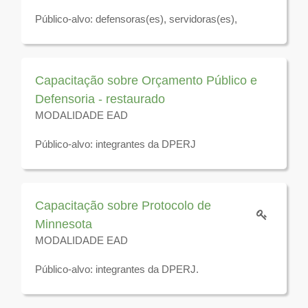
Público-alvo: defensoras(es), servidoras(es),
residentes jurídicos e estagiárias(os) da Defensoria
Pública do Estado do Rio de Janeiro.
Disponível para visualização até 31 de dezembro de
Capacitação sobre Orçamento Público e
2026
Defensoria - restaurado
MODALIDADE EAD
Público-alvo: integrantes da DPERJ
Disponível para visualização até 31 de dezembro de
2026
Capacitação sobre Protocolo de
Minnesota
MODALIDADE EAD
Público-alvo: integrantes da DPERJ.
Disponível para visualização até 31 de dezembro de