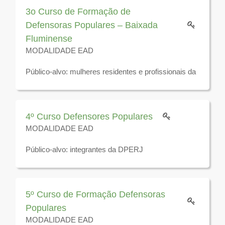
3o Curso de Formação de
Defensoras Populares – Baixada
Fluminense
MODALIDADE EAD
Público-alvo: mulheres residentes e profissionais da
rede de serviço de apoio à mulher nos municípios
que compõem a Baixada Fluminense
Disponível para visualização até o dia 10 de
4º Curso Defensores Populares
dezembro de 2025
MODALIDADE EAD
Público-alvo: integrantes da DPERJ
Disponível para visualização até 31 de dezembro de
2025
5º Curso de Formação Defensoras
Populares
MODALIDADE EAD