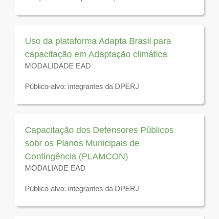
cronograma para novas
Público-alvo: integrantes da DPERJ
capacitações físicas
por ora
.
Março/2026
Uso da plataforma Adapta Brasil para
Disponível para visuzaliação até 31 de dezembro de
capacitação em Adaptação climática
2026
MODALIDADE EAD
Público-alvo: integrantes da DPERJ
Disponível para visualização até 31 de dezembro de
2026
Capacitação dos Defensores Públicos
sobr os Planos Municipais de
Contingência (PLAMCON)
MODALIADE EAD
Público-alvo: integrantes da DPERJ
Disponível pra visualização até 31 de dezembro de