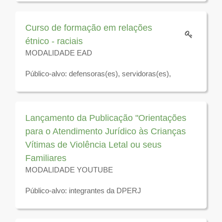
Disponível para visualização até 31 de dezembro de
2026
Curso de formação em relações
étnico - raciais
MODALIDADE EAD
Público-alvo: defensoras(es), servidoras(es),
residentes jurídicos e estagiárias(os) da Defensoria
Pública do Estado do Rio de Janeiro.
Para acessar como visitante clique
aqui.
Lançamento da Publicação "Orientações
para o Atendimento Jurídico às Crianças
Disponível para visualização até 31 de dezembro de
Vítimas de Violência Letal ou seus
2026
Familiares
MODALIDADE YOUTUBE
Público-alvo: integrantes da DPERJ
Disponível para visualização até 31 de dezembro de