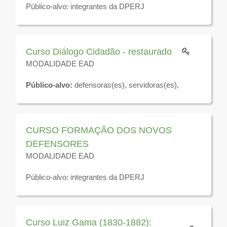
Público-alvo: integrantes da DPERJ
Disponível para visualização até 31 de dezembro de
2026
Curso Diálogo Cidadão - restaurado
MODALIDADE EAD
Público-alvo:
defensoras(es), servidoras(es),
residentes jurídicos, estagiárias(os) da Defensoria
Pública do Estado do Rio de Janeiro e demais
interessados.
Disponível para visualização até 31 de dezembro de
CURSO FORMAÇÃO DOS NOVOS
2026
DEFENSORES
MODALIDADE EAD
Público-alvo: integrantes da DPERJ
Disponível para visualização até 31 de dezembro de
2026
Curso Luiz Gama (1830-1882):