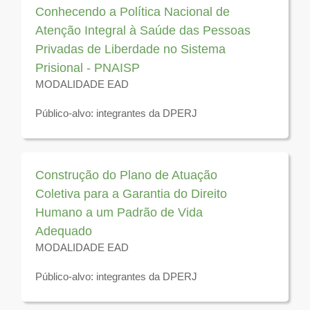
Conhecendo a Política Nacional de
Atenção Integral à Saúde das Pessoas
Privadas de Liberdade no Sistema
Prisional - PNAISP
MODALIDADE EAD
Público-alvo: integrantes da DPERJ
Disponível para visualização até 31 de dezembro de
2025
Construção do Plano de Atuação
Coletiva para a Garantia do Direito
Humano a um Padrão de Vida
Adequado
MODALIDADE EAD
Público-alvo: integrantes da DPERJ
Disponível para visualização até 31 de dezembro de