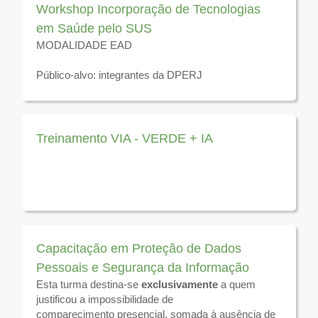
Workshop Incorporação de Tecnologias
em Saúde pelo SUS
MODALIDADE EAD
Público-alvo: integrantes da DPERJ
Disponível para visualização até 31 de dezembro de
2026
Treinamento VIA - VERDE + IA
Capacitação em Proteção de Dados
Pessoais e Segurança da Informação
Esta turma destina-se
exclusivamente
a quem
MODALIDADE EAD
justificou a impossibilidade de
comparecimento presencial, somada à ausência de