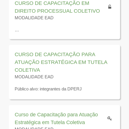
CURSO DE CAPACITAÇÃO EM
DIREITO PROCESSUAL COLETIVO
MODALIDADE EAD
Público-alvo: defensoras(es), servidoras(es),
residentes e estagiárias(os) em atuação nos órgãos
da tutela coletiva da Defensoria Pública do Estado do
CURSO DE CAPACITAÇÃO PARA
Rio de Janeiro.
ATUAÇÃO ESTRATÉGICA EM TUTELA
COLETIVA
Disponível para visualização até 31 de dezembro de
MODALIDADE EAD
2026
Público alvo: integrantes da DPERJ
Disponível para visualização até 31 de dezembro de
2025
Curso de Capacitação para Atuação
Estratégica em Tutela Coletiva