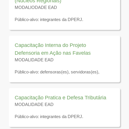
(Núcleos Regionais)
MODALIODADE EAD
Público-alvo: integrantes da DPERJ.
Disponível para visualização até 31 de dezembro de
2026
Capacitação Interna do Projeto
Defensoria em Ação nas Favelas
MODALIDADE EAD
Público-alvo: defensoras(es), servidoras(es),
residentes jurídicos, estagiárias(os) da Defensoria
Pública do Estado do Rio de Janeiro.
Disponível para visualização até 31 de dezembro de
Capacitação Pratica e Defesa Tributária
2026
MODALIDADE EAD
Público-alvo: integrantes da DPERJ.
Disponível para visualização até 31 de dezembro de