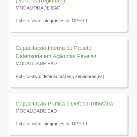
(Núcleos Regionais)
MODALIODADE EAD
Público-alvo: integrantes da DPERJ.
Disponível para visualização até 31 de dezembro de
2026
Capacitação Interna do Projeto
Defensoria em Ação nas Favelas
MODALIDADE EAD
Público-alvo: defensoras(es), servidoras(es),
residentes jurídicos, estagiárias(os) da Defensoria
Pública do Estado do Rio de Janeiro.
Disponível para visualização até 31 de dezembro de
Capacitação Pratica e Defesa Tributária
2026
MODALIDADE EAD
Público-alvo: integrantes da DPERJ.
Disponível para visualização até 31 de dezembro de