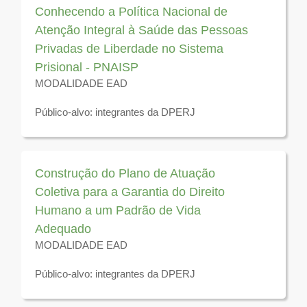
Conhecendo a Política Nacional de
Atenção Integral à Saúde das Pessoas
Privadas de Liberdade no Sistema
Prisional - PNAISP
MODALIDADE EAD
Público-alvo: integrantes da DPERJ
Disponível para visualização até 31 de dezembro de
2025
Construção do Plano de Atuação
Coletiva para a Garantia do Direito
Humano a um Padrão de Vida
Adequado
MODALIDADE EAD
Público-alvo: integrantes da DPERJ
Disponível para visualização até 31 de dezembro de