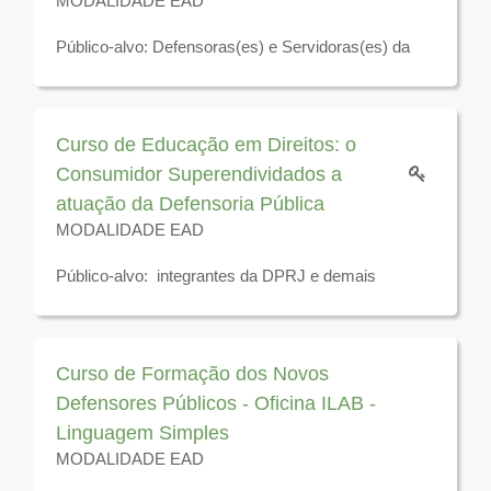
MODALIDADE EAD
Público-alvo: Defensoras(es) e Servidoras(es) da
Defensoria Pública do Estado do Rio de Janeiro.
Veja a programação
aqui
´
Curso de Educação em Direitos: o
Disponível para visualização até o 31 de dezembro
Consumidor Superendividados a
de 2026
atuação da Defensoria Pública
MODALIDADE EAD
Público-alvo: integrantes da DPRJ e demais
interessados
Disponível para visualização até 31 de dezembro de
2026
Curso de Formação dos Novos
Defensores Públicos - Oficina ILAB -
Linguagem Simples
MODALIDADE EAD