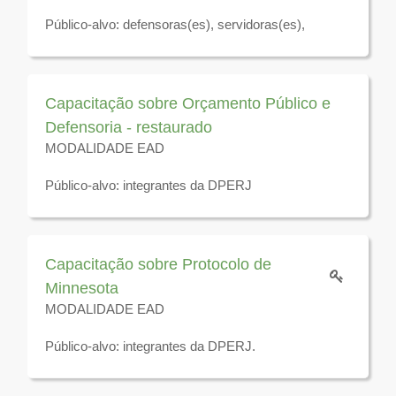
Público-alvo: defensoras(es), servidoras(es),
residentes jurídicos e estagiárias(os) da Defensoria
Pública do Estado do Rio de Janeiro.
Disponível para visualização até 31 de dezembro de
Capacitação sobre Orçamento Público e
2026
Defensoria - restaurado
MODALIDADE EAD
Público-alvo: integrantes da DPERJ
Disponível para visualização até 31 de dezembro de
2026
Capacitação sobre Protocolo de
Minnesota
MODALIDADE EAD
Público-alvo: integrantes da DPERJ.
Disponível para visualização até 31 de dezembro de