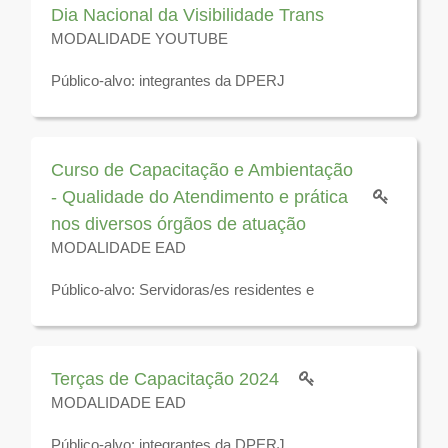
Dia Nacional da Visibilidade Trans
MODALIDADE YOUTUBE
Público-alvo: integrantes da DPERJ
Disponível até 31 de dezembro de 2026
Curso de Capacitação e Ambientação
- Qualidade do Atendimento e prática
nos diversos órgãos de atuação
MODALIDADE EAD
Público-alvo: Servidoras/es residentes e
estagiárias/os da DPERJ
Disponível para visualização até 3 de dezembro de
2025
Terças de Capacitação 2024
MODALIDADE EAD
Público-alvo: integrantes da DPERJ