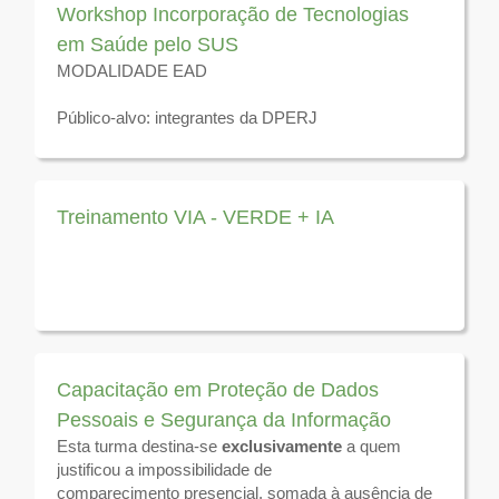
Workshop Incorporação de Tecnologias
em Saúde pelo SUS
MODALIDADE EAD
Público-alvo: integrantes da DPERJ
Disponível para visualização até 31 de dezembro de
2026
Treinamento VIA - VERDE + IA
Capacitação em Proteção de Dados
Pessoais e Segurança da Informação
Esta turma destina-se
exclusivamente
a quem
MODALIDADE EAD
justificou a impossibilidade de
comparecimento presencial, somada à ausência de