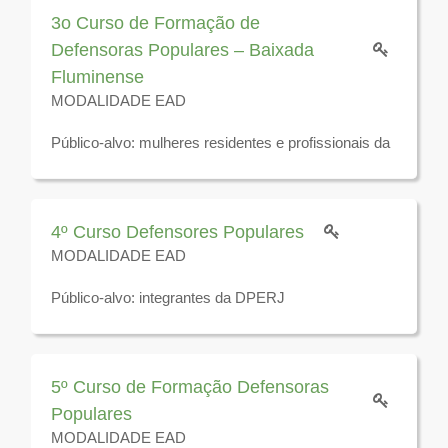
3o Curso de Formação de
Defensoras Populares – Baixada
Fluminense
MODALIDADE EAD
Público-alvo: mulheres residentes e profissionais da
rede de serviço de apoio à mulher nos municípios
que compõem a Baixada Fluminense
Disponível para visualização até o dia 10 de
4º Curso Defensores Populares
dezembro de 2025
MODALIDADE EAD
Público-alvo: integrantes da DPERJ
Disponível para visualização até 31 de dezembro de
2025
5º Curso de Formação Defensoras
Populares
MODALIDADE EAD