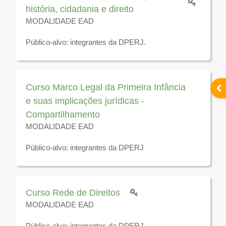
história, cidadania e direito
MODALIDADE EAD
Público-alvo: integrantes da DPERJ.
Disponível para visualização até 31 de dezembro de
2026
Curso Marco Legal da Primeira Infância
Abr
e suas implicações jurídicas -
Compartilhamento
MODALIDADE EAD
Público-alvo: integrantes da DPERJ
Disponível para visualização até 31 de dezembro de
2025
Curso Rede de Direitos
MODALIDADE EAD