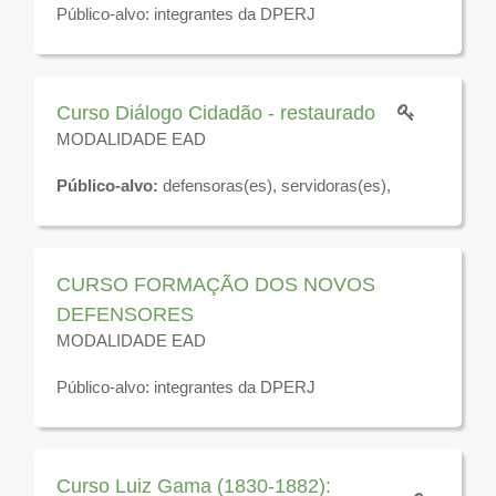
Público-alvo: integrantes da DPERJ
Disponível para visualização até 31 de dezembro de
2026
Curso Diálogo Cidadão - restaurado
MODALIDADE EAD
Público-alvo:
defensoras(es), servidoras(es),
residentes jurídicos, estagiárias(os) da Defensoria
Pública do Estado do Rio de Janeiro e demais
interessados.
Disponível para visualização até 31 de dezembro de
CURSO FORMAÇÃO DOS NOVOS
2026
DEFENSORES
MODALIDADE EAD
Público-alvo: integrantes da DPERJ
Disponível para visualização até 31 de dezembro de
2026
Curso Luiz Gama (1830-1882):