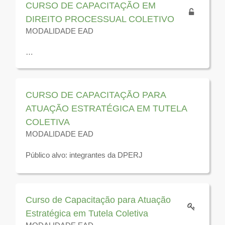
CURSO DE CAPACITAÇÃO EM
DIREITO PROCESSUAL COLETIVO
MODALIDADE EAD
Público-alvo: defensoras(es), servidoras(es),
residentes e estagiárias(os) em atuação nos órgãos
da tutela coletiva da Defensoria Pública do Estado do
CURSO DE CAPACITAÇÃO PARA
Rio de Janeiro.
ATUAÇÃO ESTRATÉGICA EM TUTELA
COLETIVA
Disponível para visualização até 31 de dezembro de
MODALIDADE EAD
2026
Público alvo: integrantes da DPERJ
Disponível para visualização até 31 de dezembro de
2025
Curso de Capacitação para Atuação
Estratégica em Tutela Coletiva