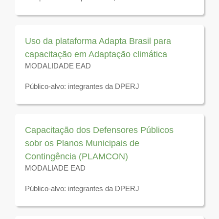
cronograma para novas
Público-alvo: integrantes da DPERJ
capacitações físicas
por ora
.
Março/2026
Uso da plataforma Adapta Brasil para
Disponível para visuzaliação até 31 de dezembro de
capacitação em Adaptação climática
2026
MODALIDADE EAD
Público-alvo: integrantes da DPERJ
Disponível para visualização até 31 de dezembro de
2026
Capacitação dos Defensores Públicos
sobr os Planos Municipais de
Contingência (PLAMCON)
MODALIADE EAD
Público-alvo: integrantes da DPERJ
Disponível pra visualização até 31 de dezembro de