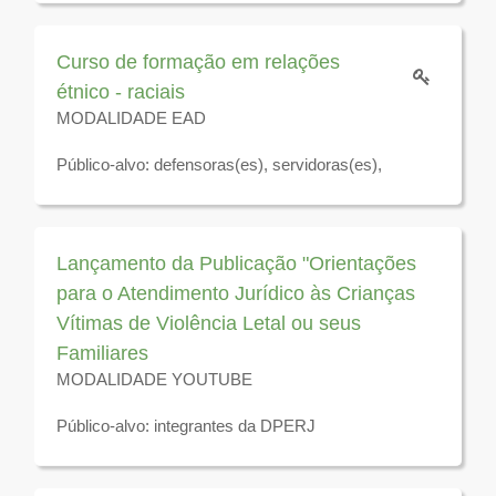
Disponível para visualização até 31 de dezembro de
2026
Curso de formação em relações
étnico - raciais
MODALIDADE EAD
Público-alvo: defensoras(es), servidoras(es),
residentes jurídicos e estagiárias(os) da Defensoria
Pública do Estado do Rio de Janeiro.
Para acessar como visitante clique
aqui.
Lançamento da Publicação "Orientações
para o Atendimento Jurídico às Crianças
Disponível para visualização até 31 de dezembro de
Vítimas de Violência Letal ou seus
2026
Familiares
MODALIDADE YOUTUBE
Público-alvo: integrantes da DPERJ
Disponível para visualização até 31 de dezembro de