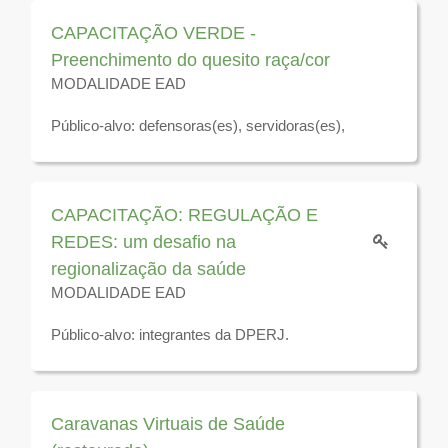
2026
CAPACITAÇÃO VERDE -
Preenchimento do quesito raça/cor
MODALIDADE EAD
Público-alvo: defensoras(es), servidoras(es),
residentes jurídicos e estagiárias(os) da Defensoria
Pública do Estado do Rio de Janeiro.
Disponível para visualização até o dia 31 de
CAPACITAÇÃO: REGULAÇÃO E
dezembro de 2026
REDES: um desafio na
regionalização da saúde
MODALIDADE EAD
Público-alvo: integrantes da DPERJ.
Disponível para visualização até 31 de dezembro de
2025
Caravanas Virtuais de Saúde